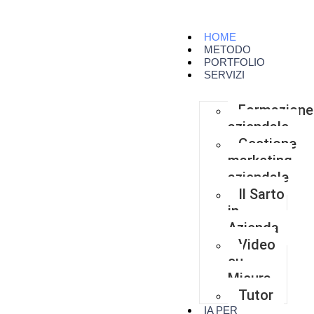
HOME
METODO
PORTFOLIO
SERVIZI
Formazione
aziendale
Gestione
marketing
aziendale
Il Sarto
in
Azienda
Video
su
Misura
Tutor
IA PER