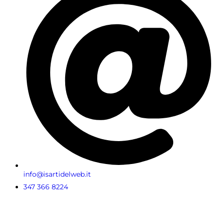
info@isartidelweb.it
347 366 8224