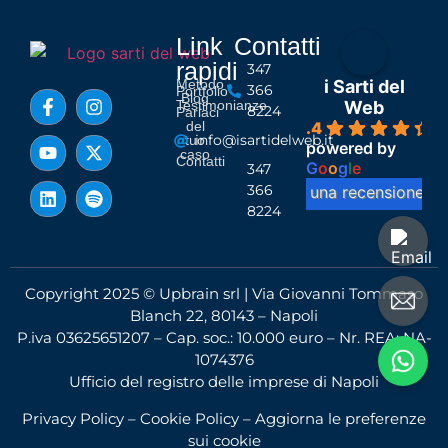
Link
Contatti
rapidi
347
Metodo
i Sarti del
366
Portfolio
Blog
Testimonianze
Web
8224
Parlaci
del
4.4
info@isartidelweb.it
tuo
powered by
caso
Contatti
G
o
o
g
l
e
347
366
lascia una recensione su
8224
Copyright 2025 © Upbrain srl | Via Giovanni Tommaso
Blanch 22, 80143 – Napoli
P.iva 03625651207 – Cap. soc.: 10.000 euro – Nr. REA: NA-
1074376
Ufficio del registro delle imprese di Napoli
Privacy Policy
–
Cookie Policy
–
Aggiorna le preferenze
sui cookie