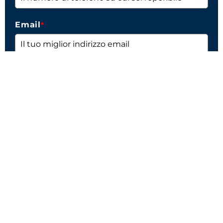
Email
*
Acconsento al trattamento dei miei dati personali
ai sensi dell'articolo 13 del Regolamento (UE)
2016/679 e alla ricezione di informazioni
commerciali *
*
INVIA LA RICHIESTA