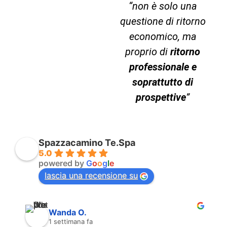
“non è solo una
questione di ritorno
economico, ma
proprio di
ritorno
professionale e
soprattutto di
prospettive
”
Spazzacamino Te.Spa
5.0
powered by
G
o
o
g
l
e
lascia una recensione su
Wanda O.
1 settimana fa