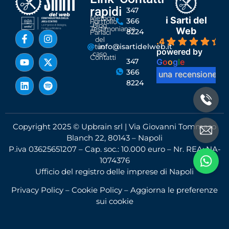
rapidi
347
Metodo
i Sarti del
366
Portfolio
Blog
Testimonianze
Web
8224
Parlaci
del
4.4
tuo
info@isartidelweb.it
powered by
caso
Contatti
G
o
o
g
l
e
347
366
lascia una recensione su
8224
Copyright 2025 © Upbrain srl | Via Giovanni Tommaso
Blanch 22, 80143 – Napoli
P.iva 03625651207 – Cap. soc.: 10.000 euro – Nr. REA: NA-
1074376
Ufficio del registro delle imprese di Napoli
Privacy Policy
–
Cookie Policy
–
Aggiorna le preferenze
sui cookie