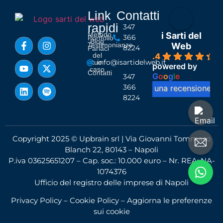
Link
Contatti
rapidi
347
Metodo
i Sarti del
366
Portfolio
Blog
Testimonianze
Web
8224
Parlaci
del
4.4
info@isartidelweb.it
tuo
powered by
caso
Contatti
G
o
o
g
l
e
347
366
lascia una recensione su
8224
Copyright 2025 © Upbrain srl | Via Giovanni Tommaso
Blanch 22, 80143 – Napoli
P.iva 03625651207 – Cap. soc.: 10.000 euro – Nr. REA: NA-
1074376
Ufficio del registro delle imprese di Napoli
Privacy Policy
–
Cookie Policy
–
Aggiorna le preferenze
sui cookie