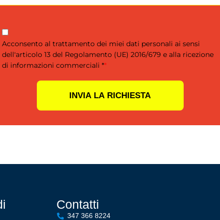
Acconsento al trattamento dei miei dati personali ai sensi
dell'articolo 13 del Regolamento (UE) 2016/679 e alla ricezione
di informazioni commerciali *
*
INVIA LA RICHIESTA
di
Contatti
347 366 8224