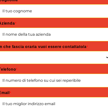
*
Azienda
*
In che fascia oraria vuoi essere contattato/a
*
Telefono
*
Email
*